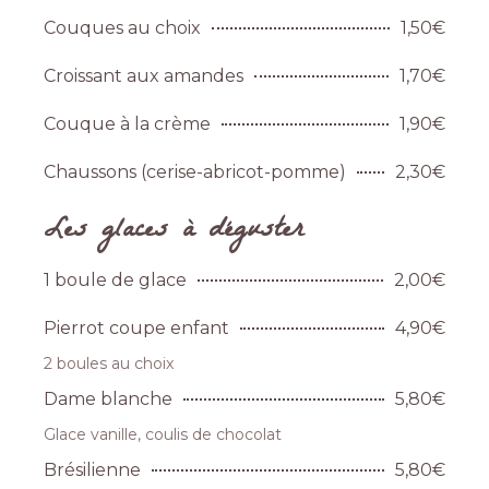
Couques au choix
1,50€
Croissant aux amandes
1,70€
Couque à la crème
1,90€
Chaussons (cerise-abricot-pomme)
2,30€
Les glaces à déguster
1 boule de glace
2,00€
Pierrot coupe enfant
4,90€
2 boules au choix
Dame blanche
5,80€
Glace vanille, coulis de chocolat
Brésilienne
5,80€