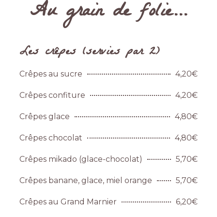
Au grain de folie...
Les crêpes (servies par 2)
Crêpes au sucre
4,20€
Crêpes confiture
4,20€
Crêpes glace
4,80€
Crêpes chocolat
4,80€
Crêpes mikado (glace-chocolat)
5,70€
Crêpes banane, glace, miel orange
5,70€
Crêpes au Grand Marnier
6,20€