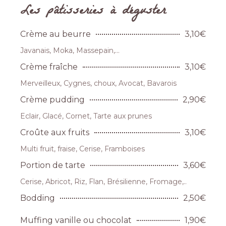
Les pâtisseries à déguster
Crème au beurre
3,10€
Javanais, Moka, Massepain,...
Crème fraîche
3,10€
Merveilleux, Cygnes, choux, Avocat, Bavarois
Crème pudding
2,90€
Eclair, Glacé, Cornet, Tarte aux prunes
Croûte aux fruits
3,10€
Multi fruit, fraise, Cerise, Framboises
Portion de tarte
3,60€
Cerise, Abricot, Riz, Flan, Brésilienne, Fromage,..
Bodding
2,50€
Muffing vanille ou chocolat
1,90€