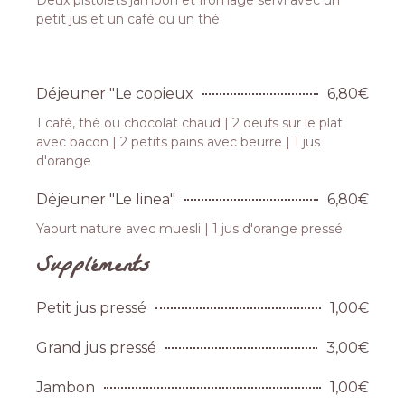
Deux pistolets jambon et fromage servi avec un
petit jus et un café ou un thé
Déjeuner "Le copieux
6,80€
1 café, thé ou chocolat chaud | 2 oeufs sur le plat
avec bacon | 2 petits pains avec beurre | 1 jus
d'orange
Déjeuner "Le linea"
6,80€
Yaourt nature avec muesli | 1 jus d'orange pressé
Suppléments
Petit jus pressé
1,00€
Grand jus pressé
3,00€
Jambon
1,00€