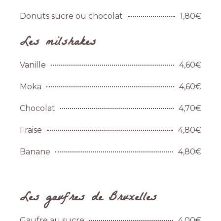
Donuts sucre ou chocolat
1,80€
Les milshakes
Vanille
4,60€
Moka
4,60€
Chocolat
4,70€
Fraise
4,80€
Banane
4,80€
Les gaufres de Bruxelles
Gaufre au sucre
4,00€